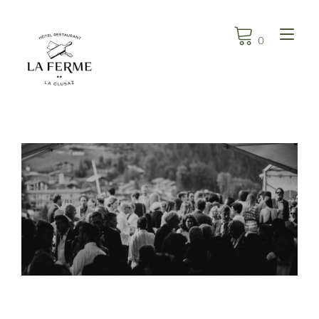
Skip
to
Tog
0
content
nav