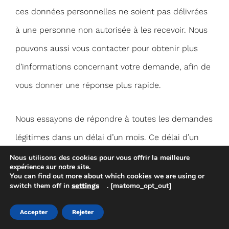
ces données personnelles ne soient pas délivrées
à une personne non autorisée à les recevoir. Nous
pouvons aussi vous contacter pour obtenir plus
d’informations concernant votre demande, afin de
vous donner une réponse plus rapide.
Nous essayons de répondre à toutes les demandes
légitimes dans un délai d’un mois. Ce délai d’un
mois peut être dépassé dans le cas où votre
Nous utilisons des cookies pour vous offrir la meilleure
expérience sur notre site.
demande est particulièrement complexe ou si vous
You can find out more about which cookies we are using or
switch them off in
. [matomo_opt_out]
settings
en avez fait plusieurs. Dans ce cas, nous vous
préviendrons et vous tiendrons informé.
Accepter
Rejeter