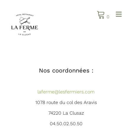
Skip
to
Tog
0
content
Nos coordonnées :
laferme@lesfermiers.com
1078 route du col des Aravis
74220 La Clusaz
04.50.02.50.50